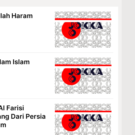
alah Haram
alam Islam
l Farisi
ang Dari Persia
im